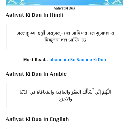
Aafiyat Ki Dua
Aafiyat Ki Dua In Hindi
अल्लाहुम्मा इन्नी अस्अलु-कल आफियत वल मुआफा-त
फिद्दुनया वल आखि-रह
Must Read:
Jahannam Se Bachne Ki Dua
Aafiyat Ki Dua In Arabic
اللَّهُمَّ إِنِّي أَسْأَلُكَ العَفْوَ والعَافِيَةَ والمُعَافَاةَ في الدُنْيا
والآخِرَةْ
Aafiyat Ki Dua In English