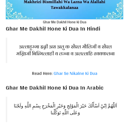
Ghar Me Dakhil Hone Ki Dua
Ghar Me Dakhil Hone Ki Dua In Hindi
अल्लाहुम्मा इन्नी अस अलु क खैरल मौलिजी व खैरल
मख्रिजी बिस्मिल्लाही व लज्ना व अलल्लाहि तवक्कलना
Read Here:
Ghar Se Nikalne Ki Dua
Ghar Me Dakhil Hone Ki Dua In Arabic
اَللّٰهُمَّ اِنّيِْ اَسْأَلُكَ خَيْرَ الْمَوْلِجِ وَخَيْرِ الْمَخْرَجِ بِسْمِ اللَّهِ ولَجْنَا
وَعَلَى اللّٰهِ تَوَكَّلْنا