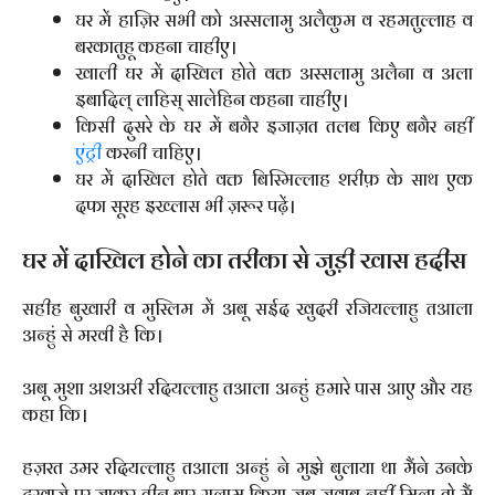
घर में हाज़िर सभी को अस्सलामु अलैकुम व रहमतुल्लाह व
बरकातुहू कहना चाहीए।
खाली घर में दाखिल होते वक्त अस्सलामु अलैना व अला
इबादिल् लाहिस् सालेहिन कहना चाहीए।
किसी दुसरे के घर में बगैर इजाज़त तलब किए बगैर नहीं
एंट्री
करनी चाहिए।
घर में दाखिल होते वक्त बिस्मिल्लाह शरीफ़ के साथ एक
दफा सूरह इख्लास भी ज़रूर पढ़ें।
घर में दाखिल होने का तरीका से जुड़ी खास हदीस
सहीह बुखारी व मुस्लिम में अबू सईद खुदरी रजियल्लाहु तआला
अन्हुं से मरवी है कि।
अबू मुशा अशअरी रदियल्लाहु तआला अन्हुं हमारे पास आए और यह
कहा कि।
हज़रत उमर रदियल्लाहु तआला अन्हुं ने मुझे बुलाया था मैंने उनके
दरवाजे पर जाकर तीन बार सलाम किया जब जवाब नहीं मिला तो मैं