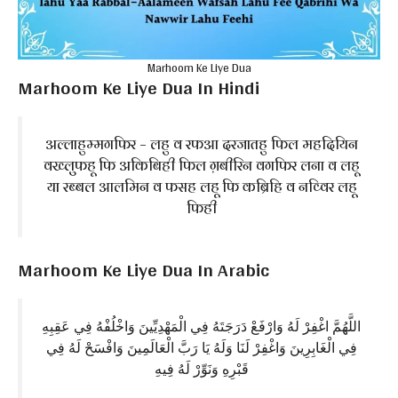
Marhoom Ke Liye Dua
Marhoom Ke Liye Dua In Hindi
अल्लाहुम्मगफिर – लहु व रफआ दरजातहु फिल महदियिन
वख्लुफहू फि अकिबिही फिल ग़बीरिन वगफिर लना व लहू
या रब्बल आलमिन व फसह लहू फि कब्रिहि व नव्विर लहू
फिही
Marhoom Ke Liye Dua In Arabic
اللَّهُمَّ اغْفِرْ لَهُ وَارْفَعْ دَرَجَتَهُ فِي الْمَهْدِيِّينَ وَاخْلُفْهُ فِي عَقِبِهِ
فِي الْغَابِرِينَ وَاغْفِرْ لَنَا وَلَهُ يَا رَبَّ الْعَالَمِينَ وَافْسَحْ لَهُ فِي
قَبْرِهِ وَنَوِّرْ لَهُ فِيهِ