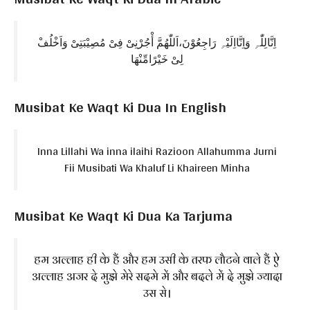
اِنَّالِلّٰہِ وَاِنَّااِلَیْہِ رَاجِعُوْنَ،اَللّٰھُمَّ أْجُرْنِیْ فِیْ مُصِیْبَتِیْ وَاَخْلُفْ
لِیْ خَیْرًامِّنْھَا
Musibat Ke Waqt Ki Dua In English
Inna Lillahi Wa inna ilaihi Razioon Allahumma Jurni
Fii Musibati Wa Khaluf Li Khaireen Minha
Musibat Ke Waqt Ki Dua Ka Tarjuma
हम अल्लाह ही के हैं और हम उसी के तरफ लौटने वाले हैं ऐ
अल्लाह अजर दे मुझे मेरे सदमे में और बदले में दे मुझे ज्यादा
उस से।