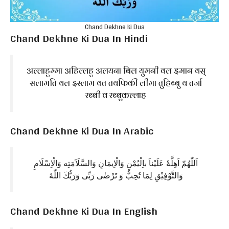
Chand Dekhne Ki Dua
Chand Dekhne Ki Dua In Hindi
अल्लाहुम्मा अहिल्लहु अलयना बिल युमनी वल इमान वस्
सलामति वल इस्लाम वत तवफिकी लीमा तुहिब्बु व तर्जा
रब्बी व रब्बुकल्लाह
Chand Dekhne Ki Dua In Arabic
اَللّٰهُمّ اَهِلَّهْ عَلَيْناَ باِلْيُمْنِ وَالْاِيمَانِ وَالسَّلَاَمَتِه وَالْاِسْلَامِ
وَالتَّوْفِيْقِ لِمَا تُحِبُّ وَ تَرْضٰى رَبِّى وَرَبُّكَ اللّٰهُ
Chand Dekhne Ki Dua In English