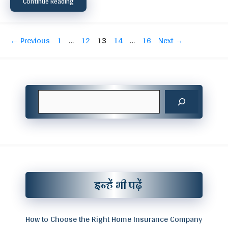
Continue Reading
Page
Page
Page
Page
Page
←
Previous
1
…
12
13
14
…
16
Next
→
Search
इन्हें भी पढ़ें
How to Choose the Right Home Insurance Company