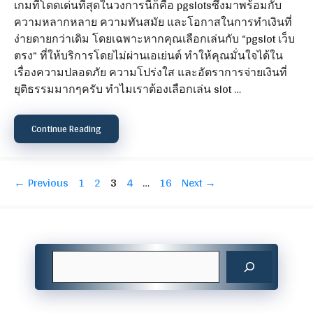
เกมที่โดดเด่นที่สุดในวงการนี้ก็คือ pgslotsซึ่งมาพร้อมกับ
ความหลากหลาย ความทันสมัย และโอกาสในการทำเงินที่
ง่ายดายกว่าเดิม โดยเฉพาะหากคุณเลือกเล่นกับ “pgslot เว็บ
ตรง” ที่ให้บริการโดยไม่ผ่านเอเย่นต์ ทำให้คุณมั่นใจได้ใน
เรื่องความปลอดภัย ความโปร่งใส และอัตราการจ่ายเงินที่
ยุติธรรมมากๆครับ ทำไมเราต้องเลือกเล่น slot …
Continue Reading
Page
Page
Page
Page
Page
←
Previous
1
2
3
4
…
16
Next
→
Search